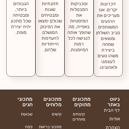
וטכניקות
תזונתיות
הגבוהים
זיכרונות
המבטלות
שונות
ביותר,
יקרים. אנו
את
ומבטיחים
ומבטיחה
מעריכים את
המיסטיות
שכולם ימצאו
שכל מתכון
הרגעים
באפייה, מה
את הפינוק
יהיה יצירת
המשותפים
שהופך אותה
המושלם
מופת.
סביב השולחן
לנגישה לכל
להעדפות
ומוצאים
רמות
הייחודיות
שמחה
המיומנות.
שלהם.
ביצירת
משהו טעים
לעצמנו
ולאהובינו.
ניווט
מתכונים
מתכונים
מתכוני
באתר
מתוקים
מלוחים
חגים
דף הבית
קינוחים
קישים
שבועות
אודות
מיוחדים
מתכוני בריאות
פסח
הצהרת