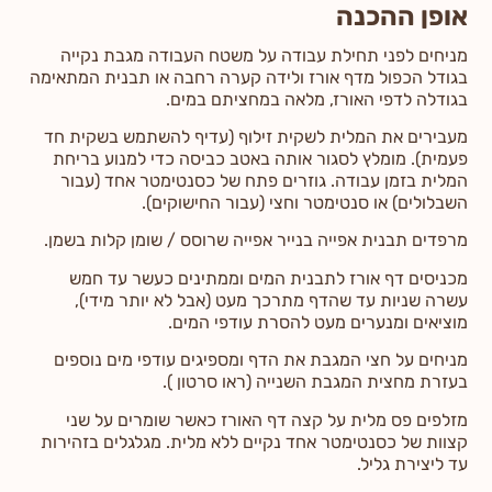
אופן ההכנה
מניחים לפני תחילת עבודה על משטח העבודה מגבת נקייה
בגודל הכפול מדף אורז ולידה קערה רחבה או תבנית המתאימה
בגודלה לדפי האורז, מלאה במחציתם במים.
מעבירים את המלית לשקית זילוף (עדיף להשתמש בשקית חד
פעמית). מומלץ לסגור אותה באטב כביסה כדי למנוע בריחת
המלית בזמן עבודה. גוזרים פתח של כסנטימטר אחד (עבור
השבלולים) או סנטימטר וחצי (עבור החישוקים).
מרפדים תבנית אפייה בנייר אפייה שרוסס / שומן קלות בשמן.
מכניסים דף אורז לתבנית המים וממתינים כעשר עד חמש
עשרה שניות עד שהדף מתרכך מעט (אבל לא יותר מידי),
מוציאים ומנערים מעט להסרת עודפי המים.
מניחים על חצי המגבת את הדף ומספיגים עודפי מים נוספים
בעזרת מחצית המגבת השנייה (ראו סרטון ).
מזלפים פס מלית על קצה דף האורז כאשר שומרים על שני
קצוות של כסנטימטר אחד נקיים ללא מלית. מגלגלים בזהירות
עד ליצירת גליל.